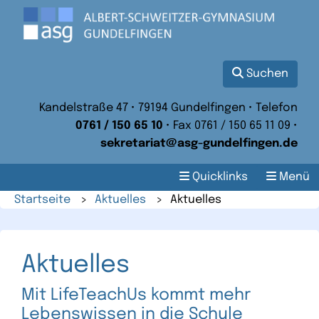
Suchen
Kandelstraße 47 • 79194 Gundelfingen • Telefon
0761 / 150 65 10
• Fax 0761 / 150 65 11 09 •
sekretariat@asg-gundelfingen.de
Quicklinks
Menü
Startseite
>
Aktuelles
>
Aktuelles
Aktuelles
Mit LifeTeachUs kommt mehr
Lebenswissen in die Schule