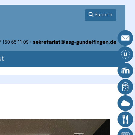
Suchen
/ 150 65 11 09 •
sekretariat@asg-gundelfingen.de
kt