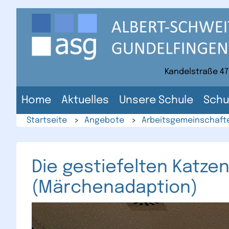
Direkt
zum
Inhalt
der
Website
Kandelstraße 47
Home
Aktuelles
Unsere Schule
Schu
Startseite
>
Angebote
>
Arbeitsgemeinschaft
Die gestiefelten Katze
(Märchenadaption)