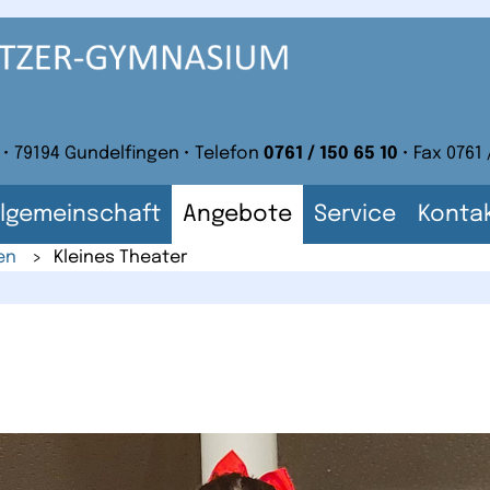
 • 79194 Gundelfingen • Telefon
0761 / 150 65 10
• Fax 0761 
lgemeinschaft
Angebote
Service
Konta
en
>
Kleines Theater
n