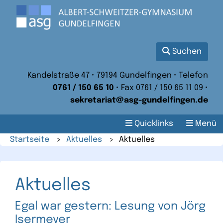
Suchen
Kandelstraße 47 • 79194 Gundelfingen • Telefon
0761 / 150 65 10
• Fax 0761 / 150 65 11 09 •
sekretariat@asg-gundelfingen.de
Quicklinks
Menü
Startseite
>
Aktuelles
>
Aktuelles
Aktuelles
Egal war gestern: Lesung von Jörg
Isermeyer