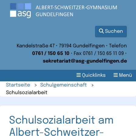
Suchen
Kandelstraße 47 • 79194 Gundelfingen • Telefon
0761 / 150 65 10
• Fax 0761 / 150 65 11 09 •
sekretariat@asg-gundelfingen.de
Quicklinks
Menü
Startseite
>
Schulgemeinschaft
>
Schulsozialarbeit
Schulsozialarbeit am
Albert-Schweitzer-