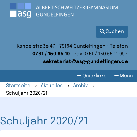
Suchen
Kandelstraße 47 • 79194 Gundelfingen • Telefon
0761 / 150 65 10
• Fax 0761 / 150 65 11 09 •
sekretariat@asg-gundelfingen.de
Quicklinks
Menü
Startseite
>
Aktuelles
>
Archiv
>
Schuljahr 2020/21
Schuljahr 2020/21