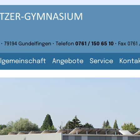
 • 79194 Gundelfingen • Telefon
0761 / 150 65 10
• Fax 0761 
lgemeinschaft
Angebote
Service
Konta