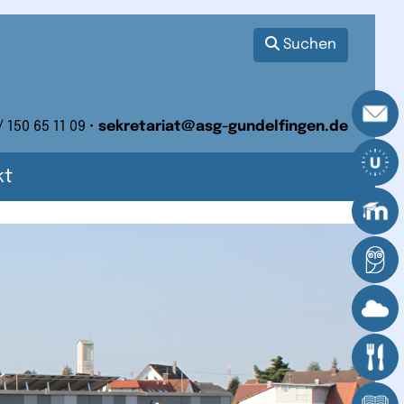
Suchen
/ 150 65 11 09 •
sekretariat@asg-gundelfingen.de
kt