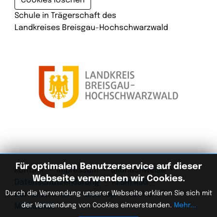
Cookies löschen
Schule in Trägerschaft des
Landkreises Breisgau-Hochschwarzwald
Für optimalen Benutzerservice auf dieser
Kontakt
Impressum
Bildnachweise
Webseite verwenden wir Cookies.
Datenschutzerklärung
KI am ASG
Durch die Verwendung unserer Webseite erklären Sie sich mit
Barrierefreiheit
Sitemap
Suche
der Verwendung von Cookies einverstanden.
Mehr...
Mediathek