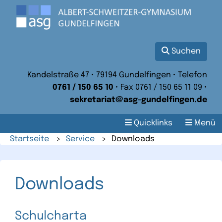
Suchen
Kandelstraße 47 • 79194 Gundelfingen • Telefon
0761 / 150 65 10
• Fax 0761 / 150 65 11 09 •
sekretariat@asg-gundelfingen.de
Quicklinks
Menü
Startseite
>
Service
>
Downloads
Downloads
Schulcharta