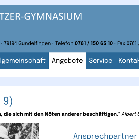
 • 79194 Gundelfingen • Telefon
0761 / 150 65 10
• Fax 0761 
lgemeinschaft
Angebote
Service
Konta
 9)
, die sich mit den Nöten anderer beschäftigen."
Albert
Ansprechpartner 