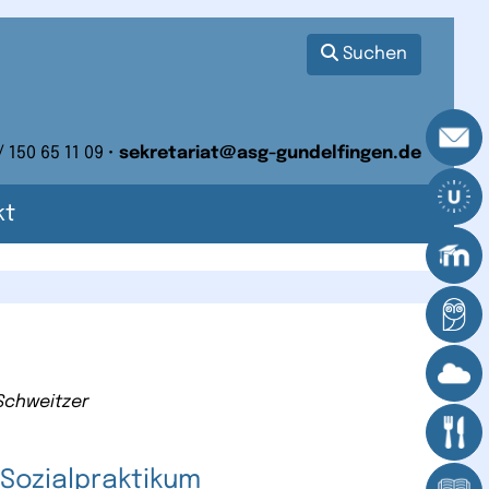
Suchen
/ 150 65 11 09 •
sekretariat@asg-gundelfingen.de
kt
 Schweitzer
Sozialpraktikum