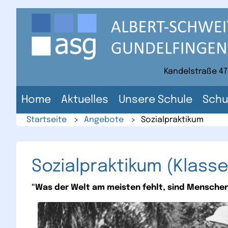
Direkt
zum
Inhalt
der
Website
Kandelstraße 47
Home
Aktuelles
Unsere Schule
Schu
Startseite
>
Angebote
>
Sozialpraktikum
Sozialpraktikum (Klasse
"Was der Welt am meisten fehlt, sind Menschen