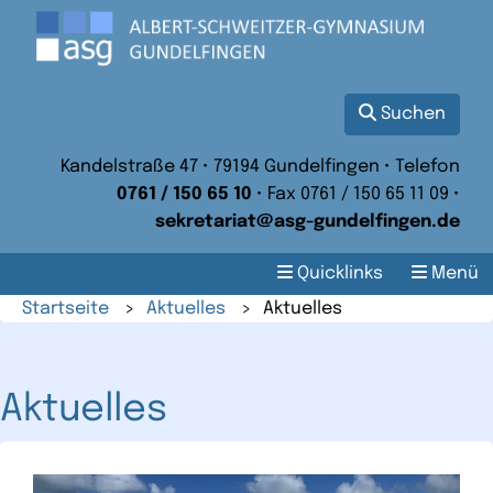
Suchen
Kandelstraße 47 • 79194 Gundelfingen • Telefon
0761 / 150 65 10
• Fax 0761 / 150 65 11 09 •
sekretariat@asg-gundelfingen.de
Quicklinks
Menü
Startseite
>
Aktuelles
>
Aktuelles
Aktuelles