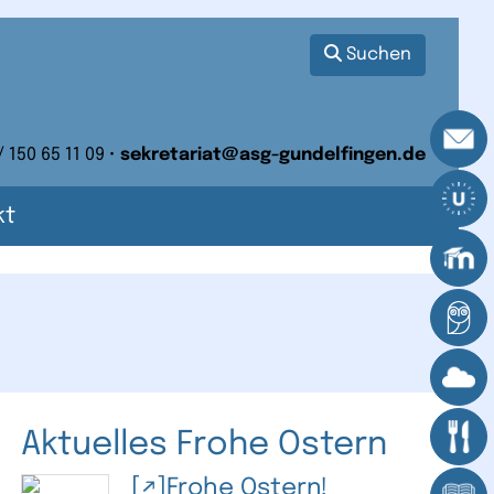
Suchen
/ 150 65 11 09 •
sekretariat@asg-gundelfingen.de
kt
Aktuelles Frohe Ostern
Frohe Ostern!