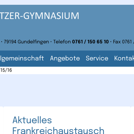
 • 79194 Gundelfingen • Telefon
0761 / 150 65 10
• Fax 0761 
lgemeinschaft
Angebote
Service
Konta
015/16
Aktuelles
Frankreichaustausch