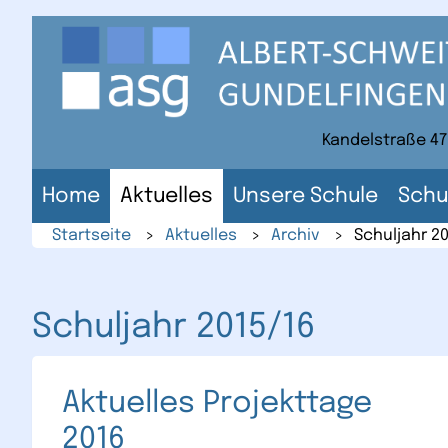
Direkt
zum
Inhalt
der
Website
Kandelstraße 47
Home
Aktuelles
Unsere Schule
Schu
Startseite
>
Aktuelles
>
Archiv
>
Schuljahr 2
Schuljahr 2015/16
Aktuelles Projekttage
2016