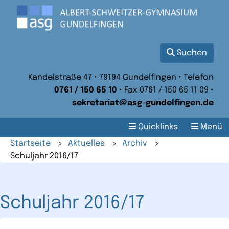
Suchen
Kandelstraße 47 • 79194 Gundelfingen • Telefon
0761 / 150 65 10
• Fax 0761 / 150 65 11 09 •
sekretariat@asg-gundelfingen.de
Quicklinks
Menü
Startseite
>
Aktuelles
>
Archiv
>
Schuljahr 2016/17
Schuljahr 2016/17