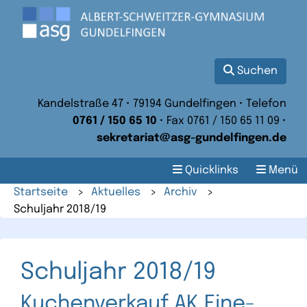
Suchen
Kandelstraße 47 • 79194 Gundelfingen • Telefon
0761 / 150 65 10
• Fax 0761 / 150 65 11 09 •
sekretariat@asg-gundelfingen.de
Quicklinks
Menü
Startseite
>
Aktuelles
>
Archiv
>
Schuljahr 2018/19
Schuljahr 2018/19
Kuchenverkauf AK Eine-