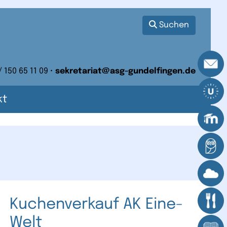
Suchen
/ 150 65 11 09 •
sekretariat@asg-gundelfingen.de
kt
Kuchenverkauf AK Eine-
Welt