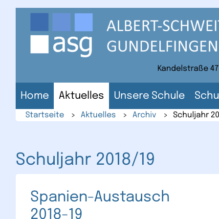
Direkt
zum
Inhalt
der
Website
Kandelstraße 47
Home
Aktuelles
Unsere Schule
Schu
Startseite
>
Aktuelles
>
Archiv
>
Schuljahr 2
Schuljahr 2018/19
Spanien-Austausch
2018-19