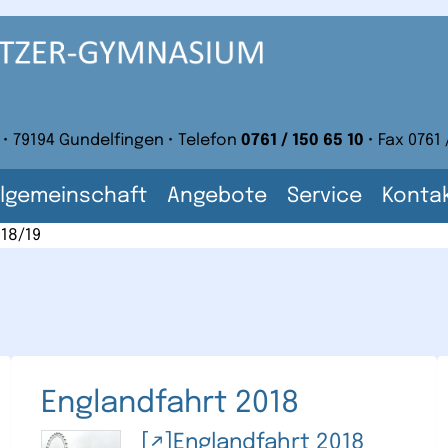
 • 79194 Gundelfingen • Telefon
0761 / 150 65 10
• Fax 0761 
lgemeinschaft
Angebote
Service
Konta
018/19
Englandfahrt 2018
Englandfahrt 2018