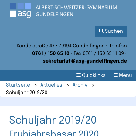
Suchen
Kandelstraße 47 • 79194 Gundelfingen • Telefon
0761 / 150 65 10
• Fax 0761 / 150 65 11 09 •
sekretariat@asg-gundelfingen.de
Quicklinks
Menü
Startseite
>
Aktuelles
>
Archiv
>
Schuljahr 2019/20
Schuljahr 2019/20
Frühjahrsbasar 2020