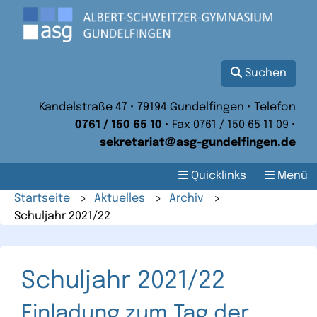
Suchen
Kandelstraße 47 • 79194 Gundelfingen • Telefon
0761 / 150 65 10
• Fax 0761 / 150 65 11 09 •
sekretariat@asg-gundelfingen.de
Quicklinks
Menü
Startseite
>
Aktuelles
>
Archiv
>
Schuljahr 2021/22
Schuljahr 2021/22
Einladung zum Tag der