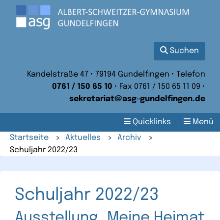
Suchen
Kandelstraße 47 • 79194 Gundelfingen • Telefon
0761 / 150 65 10
• Fax 0761 / 150 65 11 09 •
sekretariat@asg-gundelfingen.de
Quicklinks
Menü
Startseite
>
Aktuelles
>
Archiv
>
Schuljahr 2022/23
Schuljahr 2022/23
Ausstellung „Meine Heimat