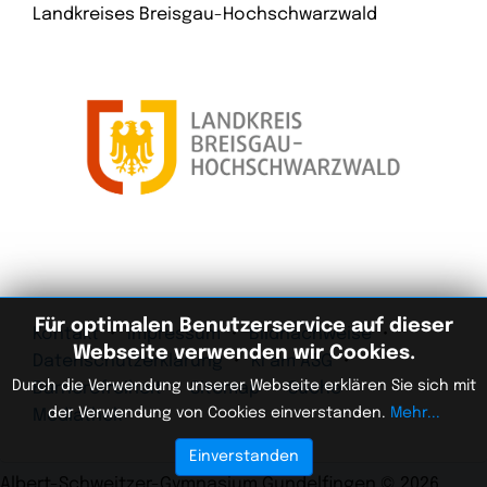
Landkreises Breisgau-Hochschwarzwald
Für optimalen Benutzerservice auf dieser
Kontakt
Impressum
Bildnachweise
Webseite verwenden wir Cookies.
Datenschutzerklärung
KI am ASG
Durch die Verwendung unserer Webseite erklären Sie sich mit
Barrierefreiheit
Sitemap
Suche
der Verwendung von Cookies einverstanden.
Mehr...
Mediathek
Einverstanden
Albert-Schweitzer-Gymnasium Gundelfingen
©
2026