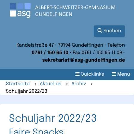
Suchen
Kandelstraße 47 • 79194 Gundelfingen • Telefon
0761 / 150 65 10
• Fax 0761 / 150 65 11 09 •
sekretariat@asg-gundelfingen.de
Quicklinks
Menü
Startseite
>
Aktuelles
>
Archiv
>
Schuljahr 2022/23
Schuljahr 2022/23
Faire Snacks