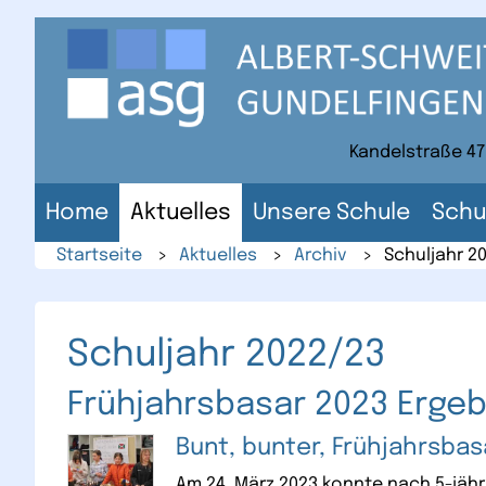
Direkt
zum
Inhalt
der
Website
Kandelstraße 47
Home
Aktuelles
Unsere Schule
Schu
Startseite
>
Aktuelles
>
Archiv
>
Schuljahr 2
Schuljahr 2022/23
Frühjahrsbasar 2023 Ergeb
Bunt, bunter, Frühjahrsbas
Am 24. März 2023 konnte nach 5-jähr