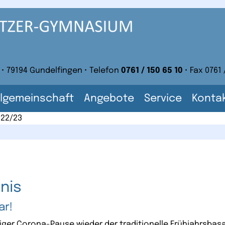
 • 79194 Gundelfingen • Telefon
0761 / 150 65 10
• Fax 0761 
lgemeinschaft
Angebote
Service
Konta
022/23
nis
ar!
iger Corona-Pause wieder der traditionelle Frühjahrsba