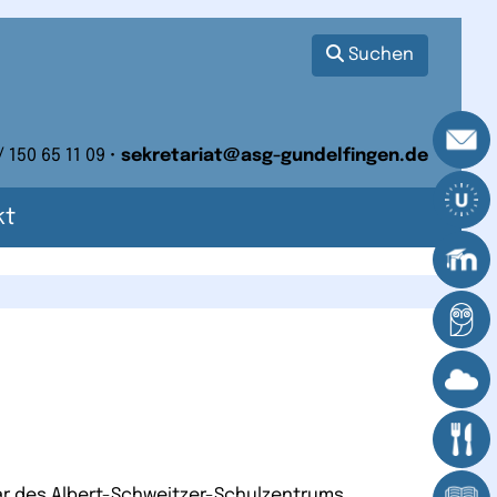
Suchen
/ 150 65 11 09 •
sekretariat@asg-gundelfingen.de
kt
sar des Albert-Schweitzer-Schulzentrums