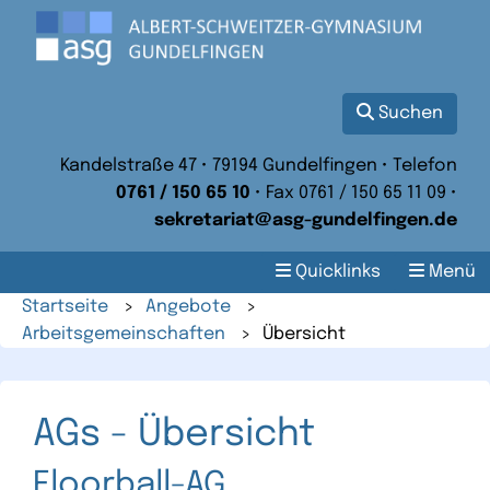
Suchen
Kandelstraße 47 • 79194 Gundelfingen • Telefon
0761 / 150 65 10
• Fax 0761 / 150 65 11 09 •
sekretariat@asg-gundelfingen.de
Quicklinks
Menü
Startseite
>
Angebote
>
Arbeitsgemeinschaften
>
Übersicht
AGs - Übersicht
Floorball-AG